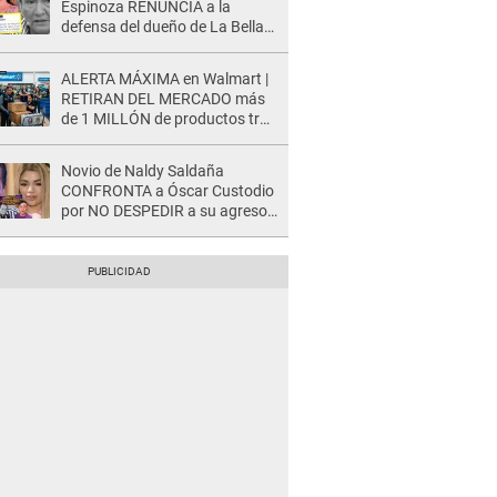
Espinoza RENUNCIA a la
defensa del dueño de La Bella
Luz tras difusión de POLÉMICO
audio: "Nada que defender"
ALERTA MÁXIMA en Walmart |
RETIRAN DEL MERCADO más
de 1 MILLÓN de productos tras
causar HERIDAS GRAVES en
usuarios
Novio de Naldy Saldaña
CONFRONTA a Óscar Custodio
por NO DESPEDIR a su agresor
y él da INDIGNANTE respuesta:
"Nadie me dice qué hacer"