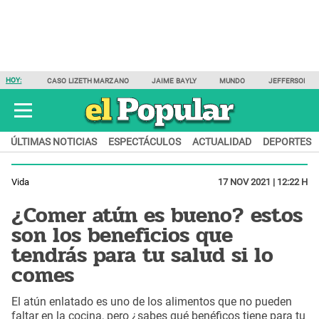
HOY:
CASO LIZETH MARZANO
JAIME BAYLY
MUNDO
JEFFERSON F
ÚLTIMAS NOTICIAS
ESPECTÁCULOS
ACTUALIDAD
DEPORTES
Vida
17 NOV 2021 | 12:22 H
¿Comer atún es bueno? estos
son los beneficios que
tendrás para tu salud si lo
comes
El atún enlatado es uno de los alimentos que no pueden
faltar en la cocina, pero ¿sabes qué benéficos tiene para tu