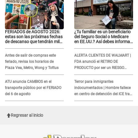
FERIADOS de AGOSTO 2026:
¿Tu familiar es un beneficiario
estas son las próximas fechas
del Seguro Social o Medicare
de descanso que tendrán miles
en EE.UU.? Así debes informar
de peruanos
sobre su muerte para EVITAR
COBROS
Antes de salir de compras este
ALERTA CLIENTES DE WALMART |
feriado, revisa los horarios de
FDA anunció el RETIRO DE
Plaza Vea, Metro, Wong y Tottus
PRODUCTO por ser un RIESGO
MORTAL para consumidores: ¿Cuál
es?
ATU anuncia CAMBIOS en el
Terror para inmigrantes
transporte público por el FERIADO
indocumentados | Hombre fallece
del 6 de agosto
en centro de detención del ICE tras
sufrir una "emergencia médica"
Regresar al inicio