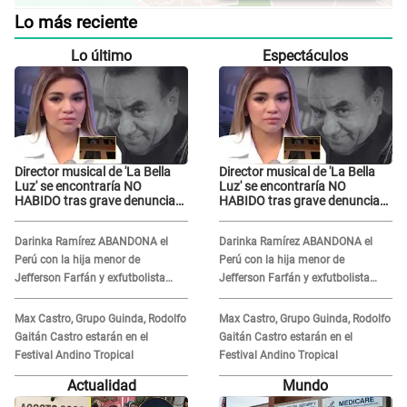
Lo más reciente
Lo último
Espectáculos
Director musical de 'La Bella
Director musical de 'La Bella
Luz' se encontraría NO
Luz' se encontraría NO
HABIDO tras grave denuncia
HABIDO tras grave denuncia
de Naldy Saldaña: ¿Dónde está
de Naldy Saldaña: ¿Dónde está
César Sánchez?
César Sánchez?
Darinka Ramírez ABANDONA el
Darinka Ramírez ABANDONA el
Perú con la hija menor de
Perú con la hija menor de
Jefferson Farfán y exfutbolista
Jefferson Farfán y exfutbolista
REACCIONA: "A ti que..."
REACCIONA: "A ti que..."
Max Castro, Grupo Guinda, Rodolfo
Max Castro, Grupo Guinda, Rodolfo
Gaitán Castro estarán en el
Gaitán Castro estarán en el
Festival Andino Tropical
Festival Andino Tropical
Actualidad
Mundo