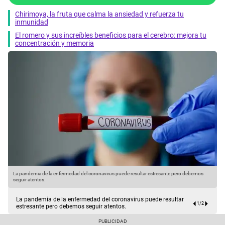
Chirimoya, la fruta que calma la ansiedad y refuerza tu
inmunidad
El romero y sus increíbles beneficios para el cerebro: mejora tu
concentración y memoria
us
La pandemia de la enfermedad del coronavirus puede resultar estresante pero debemos
L
seguir atentos.
y
La pandemia de la enfermedad del coronavirus puede resultar
1
/
2
estresante pero debemos seguir atentos.