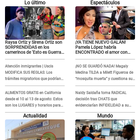
Lo último
Espectáculos
Raysa Ortiz y Sirena Ortiz son
¡YA TIENE NUEVO GALÁN!
SORPRENDIDAS en los
Pamela López habría
camerinos de ‘Esto es Guerra’
ENCONTRADO el amor con
tras FUERTE
joven empresario y Pati Lorena
ENFRENTAMIENTO con
la ECHA en VIVO
Atención inmigrantes | Uscis
¡NO SE GUARDÓ NADA! Magaly
Gabriel Moisés: “Gracias”
MODIFICA SUS REGLAS: Los
Medina TILDA a Milett Figueroa de
trámites migratorios que podrían
“mosquita muerta” y cuestiona su
necesitar tu prueba de ADN
RECONCILIACIÓN con Marcelo
Tinelli en TV argentina
ALIMENTOS GRATIS en California
Naldy Saldaña toma RADICAL
desde el 10 al 13 de agosto: Estos
decisión tras CHATS que
son los LUGARES y horarios para
evidenciarían INFIDELIDAD a su
recibir la ayuda
novio con animador de 'La Bella
Actualidad
Mundo
Luz': "Un día..."