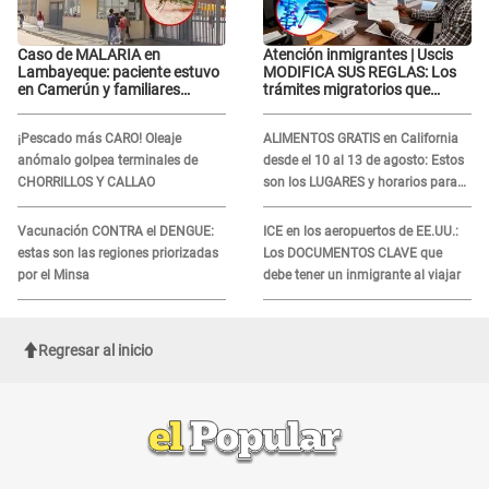
Caso de MALARIA en
Atención inmigrantes | Uscis
Lambayeque: paciente estuvo
MODIFICA SUS REGLAS: Los
en Camerún y familiares
trámites migratorios que
denuncian demora en
podrían necesitar tu prueba de
tratamiento
ADN
¡Pescado más CARO! Oleaje
ALIMENTOS GRATIS en California
anómalo golpea terminales de
desde el 10 al 13 de agosto: Estos
CHORRILLOS Y CALLAO
son los LUGARES y horarios para
recibir la ayuda
Vacunación CONTRA el DENGUE:
ICE en los aeropuertos de EE.UU.:
estas son las regiones priorizadas
Los DOCUMENTOS CLAVE que
por el Minsa
debe tener un inmigrante al viajar
Regresar al inicio