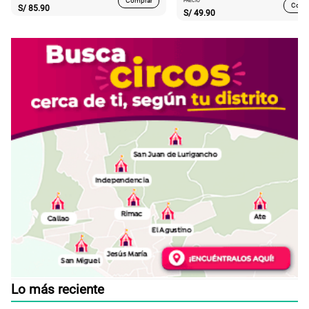
Comprar
PRECIO
Comp
S/
85.90
S/
49.90
Lo más reciente