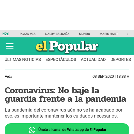
HOY:
PLAZA VEA
NALDY SALDAÑA
MUNDO
MARIO HART
SAM
ÚLTIMAS NOTICIAS
ESPECTÁCULOS
ACTUALIDAD
DEPORTES
Vida
03 SEP 2020 | 18:33 H
Coronavirus: No baje la
guardia frente a la pandemia
La pandemia del coronavirus aún no se ha acabado por
eso, es importante mantener los cuidados necesarios.
Únete al canal de Whatsapp de El Popular