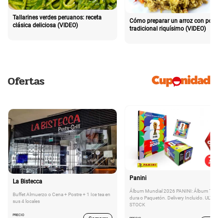
Tallarines verdes peruanos: receta
Cómo preparar un arroz con poll
clásica deliciosa (VIDEO)
tradicional riquísimo (VIDEO)
Ofertas
Panini
La Bistecca
Álbum Mundial 2026 PANINI: Álbum Tap
Buffet Almuerzo o Cena + Postre + 1 Ice tea en
dura o Paquetón. Delivery Incluido. ULTI
sus 4 locales
STOCK
PRECIO