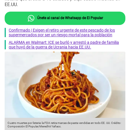
EE.UU.
Únete al canal de Whatsapp de El Popular
Confirmado | Exigen el retiro urgente de este pescado de los
supermercados por ser un riesgo mortal para la población
ALARMA en Walmart: ICE se burló y arrestó a padre de familia
que huyó de la guerra de Ucrania hacia EE.UU.
Cuatro muertes por listeria: la FDA retira marcas de pasta vendidas en todo EE. UU.
Crédito:
Composición El Popular/Meredhit Yañacc.