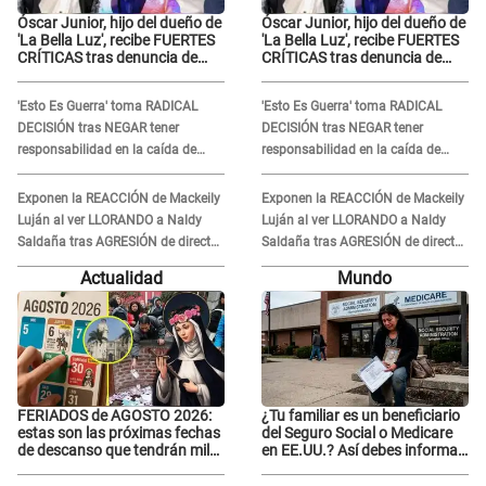
Óscar Junior, hijo del dueño de
Óscar Junior, hijo del dueño de
'La Bella Luz', recibe FUERTES
'La Bella Luz', recibe FUERTES
CRÍTICAS tras denuncia de
CRÍTICAS tras denuncia de
Naldy Saldaña contra su tío:
Naldy Saldaña contra su tío:
"Cómplice"
"Cómplice"
'Esto Es Guerra' toma RADICAL
'Esto Es Guerra' toma RADICAL
DECISIÓN tras NEGAR tener
DECISIÓN tras NEGAR tener
responsabilidad en la caída de
responsabilidad en la caída de
Kevin Díaz desde 8 metros de
Kevin Díaz desde 8 metros de
altura
altura
Exponen la REACCIÓN de Mackeily
Exponen la REACCIÓN de Mackeily
Luján al ver LLORANDO a Naldy
Luján al ver LLORANDO a Naldy
Saldaña tras AGRESIÓN de director
Saldaña tras AGRESIÓN de director
de 'La Bella Luz': Esto hizo
de 'La Bella Luz': Esto hizo
Actualidad
Mundo
FERIADOS de AGOSTO 2026:
¿Tu familiar es un beneficiario
estas son las próximas fechas
del Seguro Social o Medicare
de descanso que tendrán miles
en EE.UU.? Así debes informar
de peruanos
sobre su muerte para EVITAR
COBROS