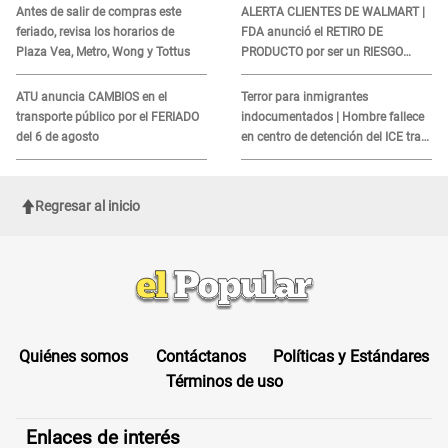
Antes de salir de compras este
ALERTA CLIENTES DE WALMART |
feriado, revisa los horarios de
FDA anunció el RETIRO DE
Plaza Vea, Metro, Wong y Tottus
PRODUCTO por ser un RIESGO
MORTAL para consumidores: ¿Cuál
es?
ATU anuncia CAMBIOS en el
Terror para inmigrantes
transporte público por el FERIADO
indocumentados | Hombre fallece
del 6 de agosto
en centro de detención del ICE tras
sufrir una "emergencia médica"
Regresar al inicio
Quiénes somos
Contáctanos
Políticas y Estándares
Términos de uso
Enlaces de interés