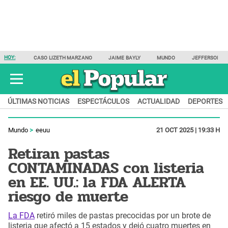
HOY:
CASO LIZETH MARZANO
JAIME BAYLY
MUNDO
JEFFERSON F
ÚLTIMAS NOTICIAS
ESPECTÁCULOS
ACTUALIDAD
DEPORTES
Mundo
eeuu
21 OCT 2025 | 19:33 H
Retiran pastas
CONTAMINADAS con listeria
en EE. UU.: la FDA ALERTA
riesgo de muerte
La FDA
retiró miles de pastas precocidas por un brote de
listeria que afectó a 15 estados y dejó cuatro muertes en