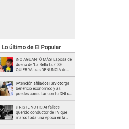
Lo último de El Popular
¡NO AGUANTÓ MÁS! Esposa de
dueño de ‘La Bella Luz’ SE
QUIEBRA tras DENUNCIA de
Héctor Boza y ARREMETE
contra Claudia Salazar
¡Atención afiliados! SIS otorga
beneficio económico y así
puedes consultar con tu DNI si
te corresponde
¡TRISTE NOTICIA! fallece
querido conductor de TV que
marcó toda una época en la
pantalla chica, así fue su
repentino adiós