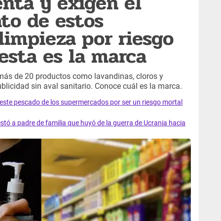
enta y exigen el
ato de estos
limpieza por riesgo
 esta es la marca
más de 20 productos como lavandinas, cloros y
blicidad sin aval sanitario. Conoce cuál es la marca.
e este pescado de los supermercados por ser un riesgo mortal
tó a padre de familia que huyó de la guerra de Ucrania hacia