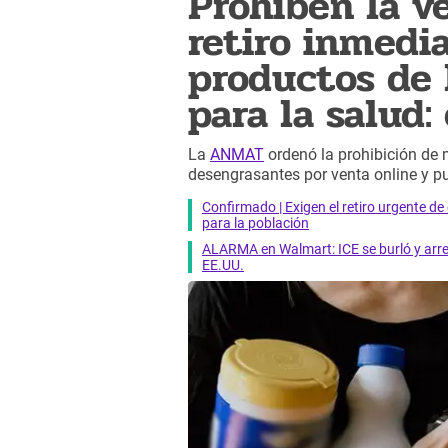
Prohíben la v
retiro inmedi
productos de 
para la salud:
La
ANMAT
ordenó la prohibición de 
desengrasantes por venta online y pu
Confirmado | Exigen el retiro urgente d
para la población
ALARMA en Walmart: ICE se burló y arres
EE.UU.