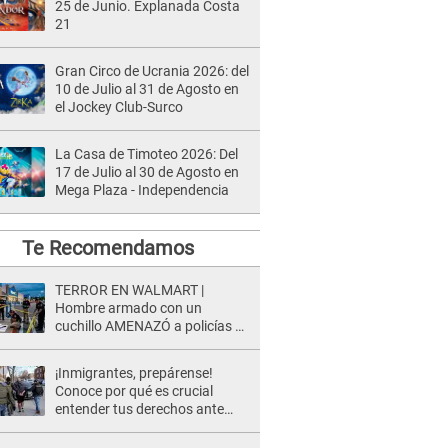
25 de Junio. Explanada Costa
21
Gran Circo de Ucrania 2026: del
10 de Julio al 31 de Agosto en
el Jockey Club-Surco
La Casa de Timoteo 2026: Del
17 de Julio al 30 de Agosto en
Mega Plaza - Independencia
Te Recomendamos
TERROR EN WALMART |
Hombre armado con un
cuchillo AMENAZÓ a policías y
clientes: Este fue su INSÓLITO
FINAL
¡Inmigrantes, prepárense!
Conoce por qué es crucial
entender tus derechos ante
una intervención del ICE