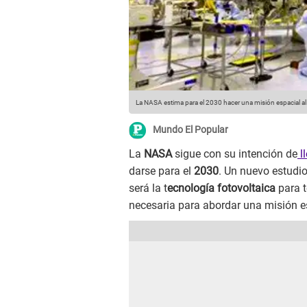
La NASA estima para el 2030 hacer una misión espacial al 
Mundo El Popular
La
NASA
sigue con su intención de
l
darse para el
2030
. Un nuevo estudio
será la t
ecnología fotovoltaica
para t
necesaria para abordar una misión e