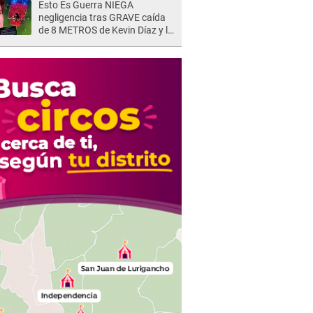
Esto Es Guerra NIEGA
negligencia tras GRAVE caída
de 8 METROS de Kevin Díaz y lo
SEÑALAN: "No adoptó la
postura correcta"