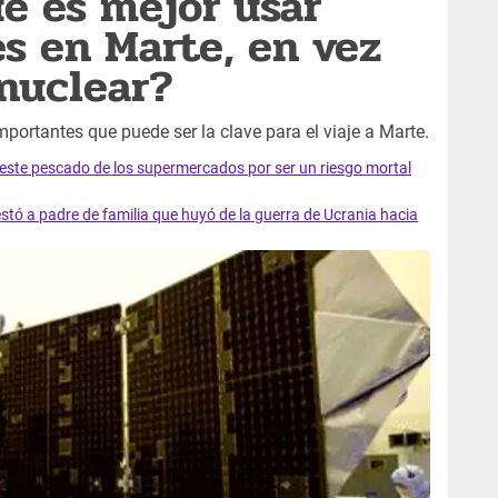
é es mejor usar
es en Marte, en vez
 nuclear?
portantes que puede ser la clave para el viaje a Marte.
e este pescado de los supermercados por ser un riesgo mortal
tó a padre de familia que huyó de la guerra de Ucrania hacia