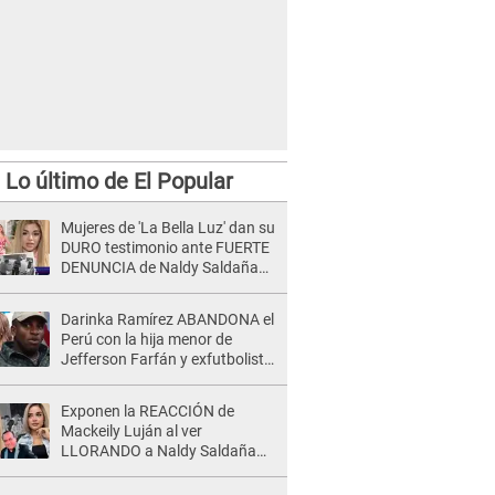
Lo último de El Popular
Mujeres de 'La Bella Luz' dan su
DURO testimonio ante FUERTE
DENUNCIA de Naldy Saldaña
contra director: "Cualquier
acusación de apañamiento..."
Darinka Ramírez ABANDONA el
Perú con la hija menor de
Jefferson Farfán y exfutbolista
REACCIONA: "A ti que..."
Exponen la REACCIÓN de
Mackeily Luján al ver
LLORANDO a Naldy Saldaña
tras AGRESIÓN de director de
'La Bella Luz': Esto hizo