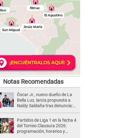
Notas Recomendadas
Óscar Jr., nuevo dueño de La
Bella Luz, lanza propuesta a
Naldy Saldaña tras denuncia:
“Va a haber otro tipo de ley”
Partidos de Liga 1 en la fecha 4
del Torneo Clausura 2026:
programación, horarios y
dónde ver