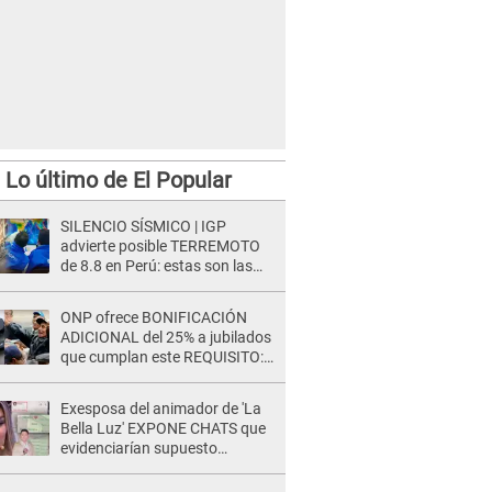
Lo último de El Popular
SILENCIO SÍSMICO | IGP
advierte posible TERREMOTO
de 8.8 en Perú: estas son las
zonas más expuestas
ONP ofrece BONIFICACIÓN
ADICIONAL del 25% a jubilados
que cumplan este REQUISITO:
revisa si accedes aquí
Exesposa del animador de 'La
Bella Luz' EXPONE CHATS que
evidenciarían supuesto
romance clandestino con Naldy
Saldaña, pese a tener pareja