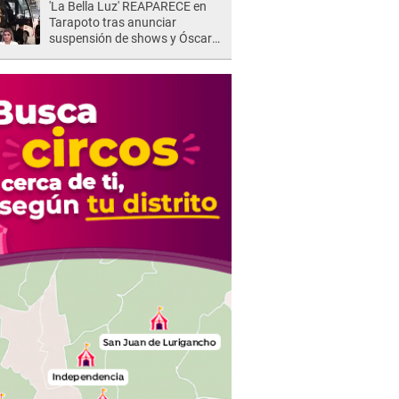
'La Bella Luz' REAPARECE en
Tarapoto tras anunciar
suspensión de shows y Óscar
Junior se JUSTIFICA: "Por un
error no vamos a pagar todos"