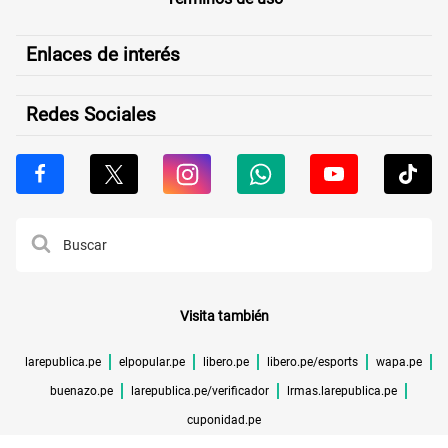
Enlaces de interés
Redes Sociales
Visita también
larepublica.pe
elpopular.pe
libero.pe
libero.pe/esports
wapa.pe
buenazo.pe
larepublica.pe/verificador
lrmas.larepublica.pe
cuponidad.pe