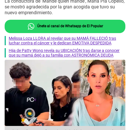
La conductora de 'Mande quien mande', María Pía Copello,
se mostró agradecida por la gran acogida que tuvo su
nuevo emprendimiento.
Únete al canal de Whatsapp de El Popular
Melissa Loza LLORA al revelar que su MAMÁ FALLECIÓ tras
luchar contra el cáncer y le dedican EMOTIVA DESPEDIDA
Hija de Patty Wong revela su UBICACIÓN tras darse a conocer
que su mamá dejó a su familia con ASTRONÓMICA DEUDA