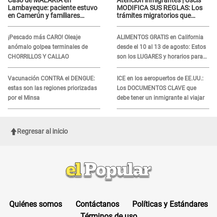
Caso de MALARIA en
Atención inmigrantes | Uscis
Lambayeque: paciente estuvo
MODIFICA SUS REGLAS: Los
en Camerún y familiares
trámites migratorios que
denuncian demora en
podrían necesitar tu prueba de
tratamiento
ADN
¡Pescado más CARO! Oleaje
ALIMENTOS GRATIS en California
anómalo golpea terminales de
desde el 10 al 13 de agosto: Estos
CHORRILLOS Y CALLAO
son los LUGARES y horarios para
recibir la ayuda
Vacunación CONTRA el DENGUE:
ICE en los aeropuertos de EE.UU.:
estas son las regiones priorizadas
Los DOCUMENTOS CLAVE que
por el Minsa
debe tener un inmigrante al viajar
Regresar al inicio
Quiénes somos
Contáctanos
Políticas y Estándares
Términos de uso