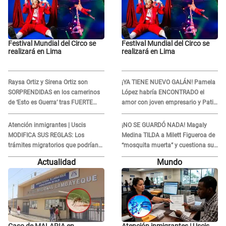
Festival Mundial del Circo se
Festival Mundial del Circo se
realizará en Lima
realizará en Lima
Raysa Ortiz y Sirena Ortiz son
¡YA TIENE NUEVO GALÁN! Pamela
SORPRENDIDAS en los camerinos
López habría ENCONTRADO el
de ‘Esto es Guerra’ tras FUERTE
amor con joven empresario y Pati
ENFRENTAMIENTO con Gabriel
Lorena la ECHA en VIVO
Moisés: “Gracias”
Atención inmigrantes | Uscis
¡NO SE GUARDÓ NADA! Magaly
MODIFICA SUS REGLAS: Los
Medina TILDA a Milett Figueroa de
trámites migratorios que podrían
“mosquita muerta” y cuestiona su
necesitar tu prueba de ADN
RECONCILIACIÓN con Marcelo
Actualidad
Mundo
Tinelli en TV argentina