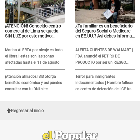
¡ATENCIÓN! Conocido centro
¿Tu familiar es un beneficiario
comercial de Lima se queda
del Seguro Social o Medicare
SIN LUZ por este motivo:
en EE.UU.? Así debes informar
¿desde cuándo atenderá?
sobre su muerte para EVITAR
COBROS
Marina ALERTA por oleaje en todo
ALERTA CLIENTES DE WALMART |
el litoral: estas son las zonas
FDA anunció el RETIRO DE
afectadas hasta el 11 de agosto
PRODUCTO por ser un RIESGO
MORTAL para consumidores: ¿Cuál
es?
¡Atención afiliados! SIS otorga
Terror para inmigrantes
beneficio económico y así puedes
indocumentados | Hombre fallece
consultar con tu DNI si te
en centro de detención del ICE tras
corresponde
sufrir una "emergencia médica"
Regresar al inicio