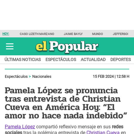
HOY:
CASO LIZETH MARZANO
JAIME BAYLY
MUNDO
JEFFERSON F
ÚLTIMAS NOTICIAS
ESPECTÁCULOS
ACTUALIDAD
DEPORTES
Espectáculos
Nacionales
15 FEB 2024 | 12:58 H
Pamela López se pronuncia
tras entrevista de Christian
Cueva en América Hoy: “El
amor no hace nada indebido”
Pamela López
compartió reflexivo mensaje en sus
redes
sociales
tras la polémica entrevista de
Christian Cueva
en