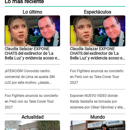
Lo más reciente
Lo último
Espectáculos
Claudia Salazar EXPONE
Claudia Salazar EXPONE
CHATS del exdirector de 'La
CHATS del exdirector de 'La
Bella Luz' y evidencia acoso e
Bella Luz' y evidencia acoso e
insistencia: "Vas a estar
insistencia: "Vas a estar
conmigo, no pasa nada"
conmigo, no pasa nada"
¡ATENCIÓN! Conocido centro
Foo Fighters anuncia su concierto
comercial de Lima se queda SIN
en Perú con su Take Cover Tour
LUZ por este motivo: ¿desde
2027
cuándo atenderá?
Foo Fighters anuncia su concierto
Exponen NUEVO VIDEO donde
en Perú con su Take Cover Tour
Naldy Saldaña es tomada por
2027
sorpresa por César Sánchez y ella
evidencia su REACCIÓN: Le agarró
Actualidad
Mundo
la mano