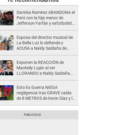
Darinka Ramírez ABANDONA el
Perú con la hija menor de
Jefferson Farfán y exfutbolista
REACCIONA: "A ti que..."
Esposa del director musical de
La Bella Luz lo defiende y
ACUSA a Naldy Saldaña de
tener una relación con él y
otros integrantes
Exponen la REACCIÓN de
Mackeily Luján al ver
LLORANDO a Naldy Saldaña
tras AGRESIÓN de director de
'La Bella Luz': Esto hizo
Esto Es Guerra NIEGA
negligencia tras GRAVE caída
de 8 METROS de Kevin Díaz y lo
SEÑALAN: "No adoptó la
postura correcta"