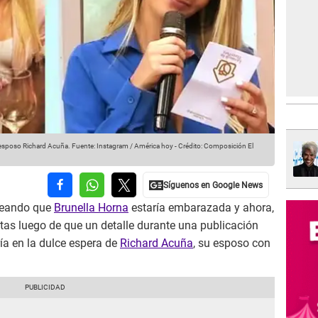
 esposo Richard Acuña.
Fuente: Instagram / América hoy
-
Crédito: Composición El
reando que
Brunella Horna
estaría embarazada y ahora,
rtas luego de que un detalle durante una publicación
ría en la dulce espera de
Richard Acuña
, su esposo con