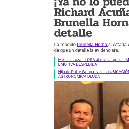
¡Ya no lo pue
Richard Acuñ
Brunella Horn
detalle
La modelo
Brunella Horna
sí estarí
de que un detalle la evidenciara.
Melissa Loza LLORA al revelar que su M
EMOTIVA DESPEDIDA
Hija de Patty Wong revela su UBICACIÓN
ASTRONÓMICA DEUDA