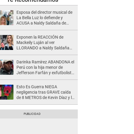
Esposa del director musical de
La Bella Luz lo defiende y
ACUSA a Naldy Saldaña de
tener una relación con él y
otros integrantes
Exponen la REACCIÓN de
Mackeily Luján al ver
LLORANDO a Naldy Saldaña
tras AGRESIÓN de director de
'La Bella Luz': Esto hizo
Darinka Ramírez ABANDONA el
Perú con la hija menor de
Jefferson Farfán y exfutbolista
REACCIONA: "A ti que..."
Esto Es Guerra NIEGA
negligencia tras GRAVE caída
de 8 METROS de Kevin Díaz y lo
SEÑALAN: "No adoptó la
postura correcta"