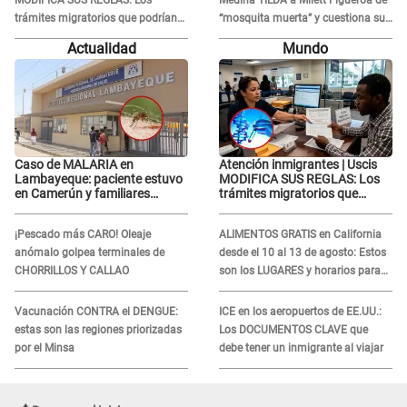
MODIFICA SUS REGLAS: Los
Medina TILDA a Milett Figueroa de
trámites migratorios que podrían
“mosquita muerta” y cuestiona su
necesitar tu prueba de ADN
RECONCILIACIÓN con Marcelo
Actualidad
Mundo
Tinelli en TV argentina
Caso de MALARIA en
Atención inmigrantes | Uscis
Lambayeque: paciente estuvo
MODIFICA SUS REGLAS: Los
en Camerún y familiares
trámites migratorios que
denuncian demora en
podrían necesitar tu prueba de
tratamiento
ADN
¡Pescado más CARO! Oleaje
ALIMENTOS GRATIS en California
anómalo golpea terminales de
desde el 10 al 13 de agosto: Estos
CHORRILLOS Y CALLAO
son los LUGARES y horarios para
recibir la ayuda
Vacunación CONTRA el DENGUE:
ICE en los aeropuertos de EE.UU.:
estas son las regiones priorizadas
Los DOCUMENTOS CLAVE que
por el Minsa
debe tener un inmigrante al viajar