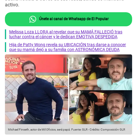
activo.
Únete al canal de Whatsapp de El Popular
Melissa Loza LLORA al revelar que su MAMÁ FALLECIÓ tras
luchar contra el cáncer y le dedican EMOTIVA DESPEDIDA
Hija de Patty Wong revela su UBICACIÓN tras darse a conocer
que su mamá dejó a su familia con ASTRONÓMICA DEUDA
Michael Finseth, actor de Mil Oficios, será papá.
Fuente: GLR
-
Crédito: Composición GLR