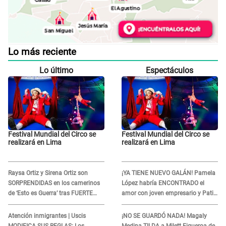
Lo más reciente
Lo último
Espectáculos
Festival Mundial del Circo se
Festival Mundial del Circo se
realizará en Lima
realizará en Lima
Raysa Ortiz y Sirena Ortiz son
¡YA TIENE NUEVO GALÁN! Pamela
SORPRENDIDAS en los camerinos
López habría ENCONTRADO el
de ‘Esto es Guerra’ tras FUERTE
amor con joven empresario y Pati
ENFRENTAMIENTO con Gabriel
Lorena la ECHA en VIVO
Moisés: “Gracias”
Atención inmigrantes | Uscis
¡NO SE GUARDÓ NADA! Magaly