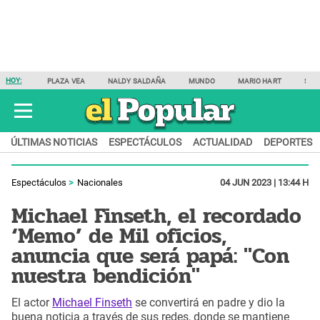
HOY:
PLAZA VEA
NALDY SALDAÑA
MUNDO
MARIO HART
SAM
ÚLTIMAS NOTICIAS
ESPECTÁCULOS
ACTUALIDAD
DEPORTES
Espectáculos
Nacionales
04 JUN 2023 | 13:44 H
Michael Finseth, el recordado
‘Memo’ de Mil oficios,
anuncia que será papá: "Con
nuestra bendición"
El actor
Michael Finseth
se convertirá en padre y dio la
buena noticia a través de sus redes, donde se mantiene