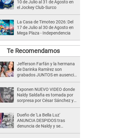
10 de Julio al 31 de Agosto en
el Jockey Club-Surco
La Casa de Timoteo 2026: Del
17 de Julio al 30 de Agosto en
Mega Plaza - Independencia
Te Recomendamos
Jefferson Farfán y la hermana
de Darinka Ramírez son
grabados JUNTOS en ausencia
de Xiomy Kanashiro: "Siempre
va acompañada..."
Exponen NUEVO VIDEO donde
Naldy Saldaña es tomada por
sorpresa por César Sánchez y
ella evidencia su REACCIÓN: Le
agarró la mano
Dueño de 'La Bella Luz'
ANUNCIA DESPIDOS tras
denuncia de Naldy y se
pronuncia sobre cantantes:
"Mis chicas están siendo