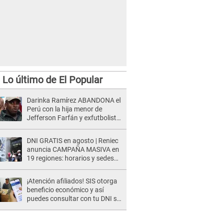
Lo último de El Popular
Darinka Ramírez ABANDONA el
Perú con la hija menor de
Jefferson Farfán y exfutbolista
REACCIONA: "A ti que..."
DNI GRATIS en agosto | Reniec
anuncia CAMPAÑA MASIVA en
19 regiones: horarios y sedes
oficiales
¡Atención afiliados! SIS otorga
beneficio económico y así
puedes consultar con tu DNI si
te corresponde