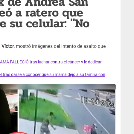
ex de Andrea San
eó a ratero que
e su celular: "No
 Víctor
, mostró imágenes del intento de asalto que
AMÁ FALLECIÓ tras luchar contra el cáncer y le dedican
 tras darse a conocer que su mamá dejó a su familia con