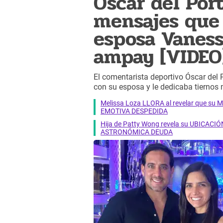
Óscar del Por
mensajes que 
esposa Vanes
ampay [VIDEO
El comentarista deportivo Óscar del
con su esposa y le dedicaba tiernos
Melissa Loza LLORA al revelar que su M
EMOTIVA DESPEDIDA
Hija de Patty Wong revela su UBICACIÓN
ASTRONÓMICA DEUDA