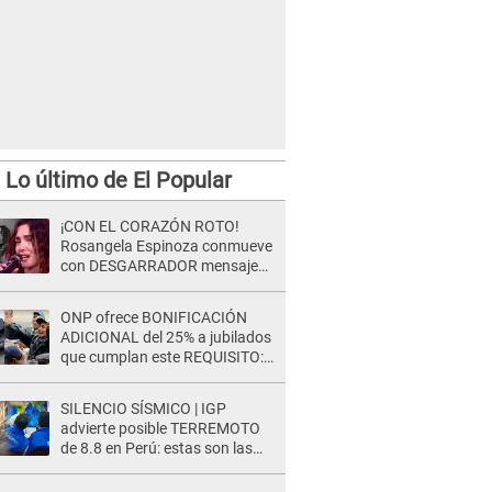
Lo último de El Popular
¡CON EL CORAZÓN ROTO!
Rosangela Espinoza conmueve
con DESGARRADOR mensaje
tras terrible pérdida: "Descansa
en paz..."
ONP ofrece BONIFICACIÓN
ADICIONAL del 25% a jubilados
que cumplan este REQUISITO:
revisa si accedes aquí
SILENCIO SÍSMICO | IGP
advierte posible TERREMOTO
de 8.8 en Perú: estas son las
zonas más expuestas