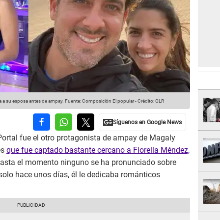
ba a su esposa antes de ampay.
Fuente: Composición El popular
-
Crédito: GLR
Portal fue el otro protagonista de ampay de Magaly
es
que fue captado bastante cercano a Fiorella Méndez,
asta el momento ninguno se ha pronunciado sobre
olo hace unos días, él le dedicaba románticos