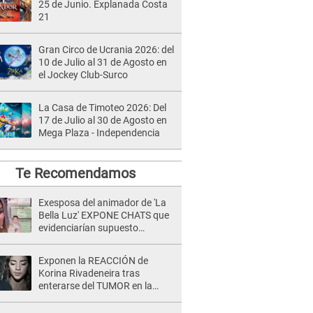
25 de Junio. Explanada Costa
21
Gran Circo de Ucrania 2026: del
10 de Julio al 31 de Agosto en
el Jockey Club-Surco
La Casa de Timoteo 2026: Del
17 de Julio al 30 de Agosto en
Mega Plaza - Independencia
Te Recomendamos
Exesposa del animador de 'La
Bella Luz' EXPONE CHATS que
evidenciarían supuesto
romance clandestino con Naldy
Saldaña, pese a tener pareja
Exponen la REACCIÓN de
Korina Rivadeneira tras
enterarse del TUMOR en la
cabeza de Mario Hart: "Ella
estaba muy..."