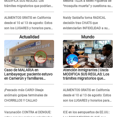
MODIFICA SUS REGLAS: Los
Medina TILDA a Milett Figueroa de
trámites migratorios que podrían
“mosquita muerta” y cuestiona su
necesitar tu prueba de ADN
RECONCILIACIÓN con Marcelo
Tinelli en TV argentina
ALIMENTOS GRATIS en California
Naldy Saldaña toma RADICAL
desde el 10 al 13 de agosto: Estos
decisión tras CHATS que
son los LUGARES y horarios para
evidenciarían INFIDELIDAD a su
recibir la ayuda
novio con animador de 'La Bella
Actualidad
Mundo
Luz': "Un día..."
Caso de MALARIA en
Atención inmigrantes | Uscis
Lambayeque: paciente estuvo
MODIFICA SUS REGLAS: Los
en Camerún y familiares
trámites migratorios que
denuncian demora en
podrían necesitar tu prueba de
tratamiento
ADN
¡Pescado más CARO! Oleaje
ALIMENTOS GRATIS en California
anómalo golpea terminales de
desde el 10 al 13 de agosto: Estos
CHORRILLOS Y CALLAO
son los LUGARES y horarios para
recibir la ayuda
Vacunación CONTRA el DENGUE:
ICE en los aeropuertos de EE.UU.: