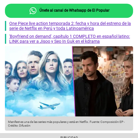
Únete al canal de Whatsapp de El Popular
One Piece live action temporada 2: fecha y hora del estreno de la
serie de Netflix en Perú y toda Latinoamérica
'Boyfriend on demand', capítulo 1 COMPLETO en español latino:
LINK para ver a Jisoo y Seo In Guk en el kdrama
Manifest es una de las series más populares y está en Netflix.
Fuente: Composición EP
-
Crédito: Difusión