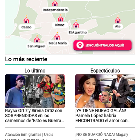
Lo más reciente
Lo último
Espectáculos
Raysa Ortiz y Sirena Ortiz son
¡YA TIENE NUEVO GALÁN!
SORPRENDIDAS en los
Pamela López habría
camerinos de ‘Esto es Guerra’
ENCONTRADO el amor con
tras FUERTE
joven empresario y Pati Lorena
ENFRENTAMIENTO con
la ECHA en VIVO
Atención inmigrantes | Uscis
¡NO SE GUARDÓ NADA! Magaly
Gabriel Moisés: “Gracias”