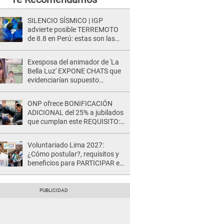
SILENCIO SÍSMICO | IGP
advierte posible TERREMOTO
de 8.8 en Perú: estas son las
zonas más expuestas
Exesposa del animador de 'La
Bella Luz' EXPONE CHATS que
evidenciarían supuesto
romance clandestino con Naldy
Saldaña, pese a tener pareja
ONP ofrece BONIFICACIÓN
ADICIONAL del 25% a jubilados
que cumplan este REQUISITO:
revisa si accedes aquí
Voluntariado Lima 2027:
¿Cómo postular?, requisitos y
beneficios para PARTICIPAR en
los Juegos Panamericanos