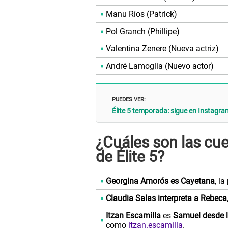
Manu Ríos (Patrick)
Pol Granch (Phillipe)
Valentina Zenere (Nueva actriz)
André Lamoglia (Nuevo actor)
PUEDES VER:
Élite 5 temporada: sigue en Instagram
¿Cuáles son las cu
de Élite 5?
Georgina Amorós es Cayetana
, l
Claudia Salas interpreta a Rebeca
Itzan Escamilla
es
Samuel desde l
como
itzan.escamilla
.