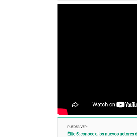
PUEDES VER:
Élite 5: conoce a los nuevos actores d