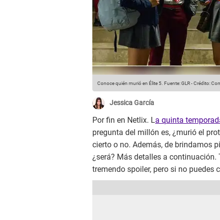
Conoce quién murió en Élite 5.
Fuente: GLR
-
Crédito: Co
Jessica García
Por fin en Netlix. L
a quinta temporada
pregunta del millón es, ¿murió el pr
cierto o no. Además, de brindamos pis
¿será? Más detalles a continuación. 
tremendo spoiler, pero si no puedes c