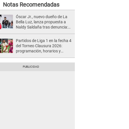
Notas Recomendadas
Óscar Jr., nuevo dueño de La
Bella Luz, lanza propuesta a
Naldy Saldaña tras denuncia:
“Va a haber otro tipo de ley”
Partidos de Liga 1 en la fecha 4
del Torneo Clausura 2026:
programación, horarios y
dónde ver