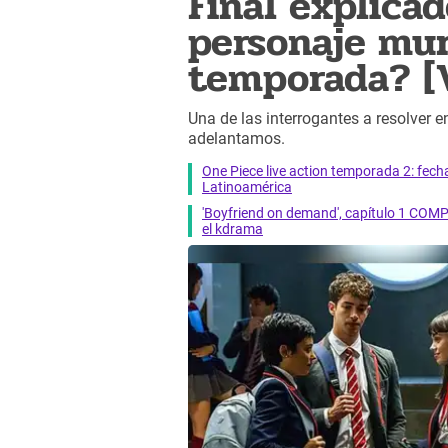
Final explicad
personaje mur
temporada? [
Una de las interrogantes a resolver e
adelantamos.
One Piece live action temporada 2: fecha 
Latinoamérica
'Boyfriend on demand', capítulo 1 COMP
el kdrama