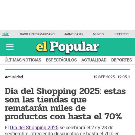
HOY:
CASO LIZETH MARZANO
JAIME BAYLY
MUNDO
JEFFERSON F
ÚLTIMAS NOTICIAS
ESPECTÁCULOS
ACTUALIDAD
DEPORTES
Actualidad
12 SEP 2025 | 12:05 H
Día del Shopping 2025: estas
son las tiendas que
rematarán miles de
productos con hasta el 70%
El
Día del Shopping 2025
se celebrará el 27 y 28 de
septiembre, ofreciendo descuentos de hasta el 70% en