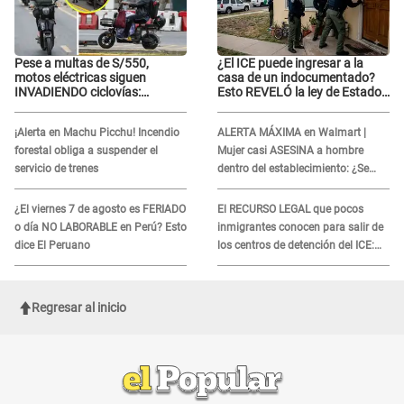
Pese a multas de S/550,
¿El ICE puede ingresar a la
motos eléctricas siguen
casa de un indocumentado?
INVADIENDO ciclovías:
Esto REVELÓ la ley de Estados
conductores desafían las
Unidos
nuevas reglas
¡Alerta en Machu Picchu! Incendio
ALERTA MÁXIMA en Walmart |
forestal obliga a suspender el
Mujer casi ASESINA a hombre
servicio de trenes
dentro del establecimiento: ¿Se
logró atrapar al sospechoso?
¿El viernes 7 de agosto es FERIADO
El RECURSO LEGAL que pocos
o día NO LABORABLE en Perú? Esto
inmigrantes conocen para salir de
dice El Peruano
los centros de detención del ICE:
Trump quiere ELIMINARLO
Regresar al inicio