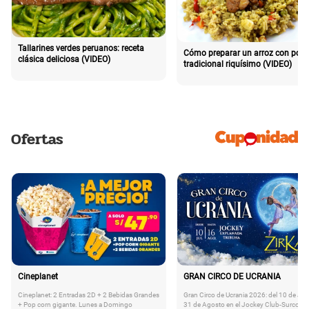
Tallarines verdes peruanos: receta
Cómo preparar un arroz con poll
clásica deliciosa (VIDEO)
tradicional riquísimo (VIDEO)
Ofertas
Cineplanet
GRAN CIRCO DE UCRANIA
Cineplanet: 2 Entradas 2D + 2 Bebidas Grandes
Gran Circo de Ucrania 2026: del 10 de Juli
+ Pop corn gigante. Lunes a Domingo
31 de Agosto en el Jockey Club-Surco