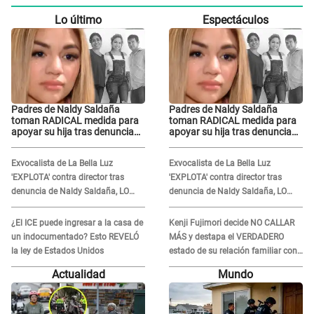
Lo último
Espectáculos
Padres de Naldy Saldaña
Padres de Naldy Saldaña
toman RADICAL medida para
toman RADICAL medida para
apoyar su hija tras denuncia
apoyar su hija tras denuncia
contra director musical de La
contra director musical de La
Bella Luz: "Esto no se va a
Bella Luz: "Esto no se va a
Exvocalista de La Bella Luz
Exvocalista de La Bella Luz
quedar así"
quedar así"
'EXPLOTA' contra director tras
'EXPLOTA' contra director tras
denuncia de Naldy Saldaña, LO
denuncia de Naldy Saldaña, LO
INSULTA y lanza GRAVE
INSULTA y lanza GRAVE
advertencia: "Falta que rueden dos
advertencia: "Falta que rueden dos
¿El ICE puede ingresar a la casa de
Kenji Fujimori decide NO CALLAR
cabezas más"
cabezas más"
un indocumentado? Esto REVELÓ
MÁS y destapa el VERDADERO
la ley de Estados Unidos
estado de su relación familiar con
Keiko Fujimori: "Mi familia es Érika,
Actualidad
Mundo
mi suegra..."