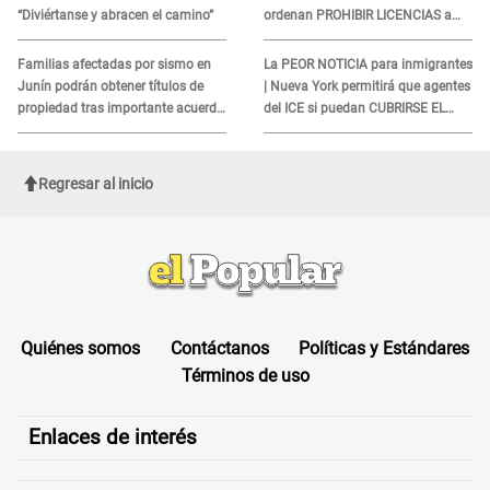
“Diviértanse y abracen el camino”
ordenan PROHIBIR LICENCIAS a
quienes no presenten ESTE
DOCUMENTO
Familias afectadas por sismo en
La PEOR NOTICIA para inmigrantes
Junín podrán obtener títulos de
| Nueva York permitirá que agentes
propiedad tras importante acuerdo
del ICE si puedan CUBRIRSE EL
de Cofopri
ROSTRO
Regresar al inicio
Quiénes somos
Contáctanos
Políticas y Estándares
Términos de uso
Enlaces de interés