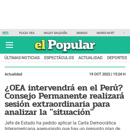
HOY:
PLAZA VEA
NALDY SALDAÑA
MUNDO
MARIO HART
SAM
ÚLTIMAS NOTICIAS
ESPECTÁCULOS
ACTUALIDAD
DEPORTES
Actualidad
19 OCT 2022 | 15:24 H
¿OEA intervendrá en el Perú?
Consejo Permanente realizará
sesión extraordinaria para
analizar la "situación"
Jefe de Estado ha pedido aplicar la Carta Democrática
Interamericana asegurando que hay un presunto plan de