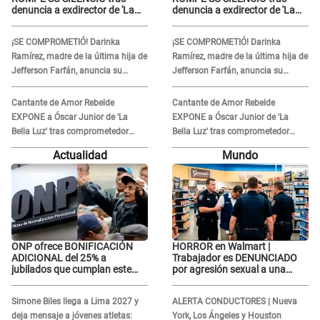
denuncia a exdirector de 'La
denuncia a exdirector de 'La
Bella Luz': "Me basta con que
Bella Luz': "Me basta con que
ella esté bien"
ella esté bien"
¡SE COMPROMETIÓ! Darinka
¡SE COMPROMETIÓ! Darinka
Ramírez, madre de la última hija de
Ramírez, madre de la última hija de
Jefferson Farfán, anuncia su
Jefferson Farfán, anuncia su
compromiso: "Sí, para siempre"
compromiso: "Sí, para siempre"
Cantante de Amor Rebelde
Cantante de Amor Rebelde
EXPONE a Óscar Junior de 'La
EXPONE a Óscar Junior de 'La
Bella Luz' tras comprometedor
Bella Luz' tras comprometedor
video y detalla DESAGRADABLE
video y detalla DESAGRADABLE
Actualidad
Mundo
momento: "Me hizo sentir
momento: "Me hizo sentir
incómoda"
incómoda"
ONP ofrece BONIFICACIÓN
HORROR en Walmart |
ADICIONAL del 25% a
Trabajador es DENUNCIADO
jubilados que cumplan este
por agresión sexual a una
REQUISITO: revisa si accedes
cliente y su respuesta
aquí
INDIGNÓ A TODOS
Simone Biles llega a Lima 2027 y
ALERTA CONDUCTORES | Nueva
deja mensaje a jóvenes atletas:
York, Los Ángeles y Houston