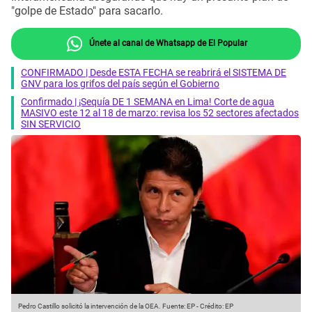
"golpe de Estado" para sacarlo.
Únete al canal de Whatsapp de El Popular
CONFIRMADO | Desde ESTA FECHA se reabrirá el SISTEMA DE
GNV para los grifos del país según el Gobierno
Confirmado | ¡Sequía DE 1 SEMANA en Lima! Corte de agua
MASIVO este 12 al 18 de marzo: revisa los 52 sectores afectados
SIN SERVICIO
Pedro Castillo solicitó la intervención de la OEA.
Fuente: EP
-
Crédito: EP